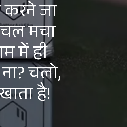
 करने जा
ी हलचल मचा
म में ही
ा ना? चलो,
िखाता है!