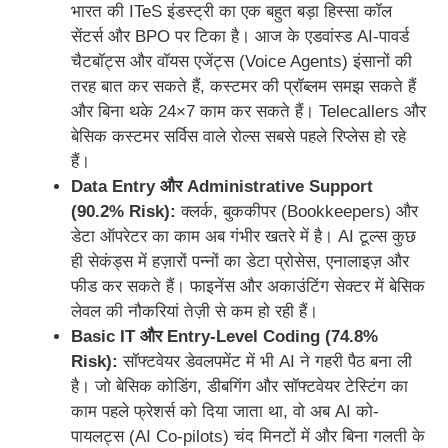
भारत की ITeS इंडस्ट्री का एक बहुत बड़ा हिस्सा कॉल
सेंटर्स और BPO पर टिका है। आज के एडवांस्ड AI-पावर्ड
चैटबॉट्स और वॉयस एजेंट्स (Voice Agents) इंसानों की
तरह बात कर सकते हैं, कस्टमर की प्रॉब्लम समझ सकते हैं
और बिना थके 24×7 काम कर सकते हैं। Telecallers और
बेसिक कस्टमर सर्विस वाले रोल्स सबसे पहले रिप्लेस हो रहे
हैं।
Data Entry और Administrative Support
(90.2% Risk):
क्लर्क, बुककीपर (Bookkeepers) और
डेटा ऑपरेटर का काम अब गंभीर खतरे में है। AI टूल्स कुछ
ही सेकंड्स में हज़ारों पन्नों का डेटा प्रोसेस, एनालाइज़ और
फीड कर सकते हैं। फाइनेंस और अकाउंटिंग सेक्टर में बेसिक
लेवल की नौकरियां तेज़ी से कम हो रही हैं।
Basic IT और Entry-Level Coding (74.8%
Risk):
सॉफ्टवेयर डेवलपमेंट में भी AI ने गहरी पैठ बना ली
है। जो बेसिक कोडिंग, डीबगिंग और सॉफ्टवेयर टेस्टिंग का
काम पहले फ्रेशर्स को दिया जाता था, वो अब AI को-
पायलट्स (AI Co-pilots) चंद मिनटों में और बिना गलती के