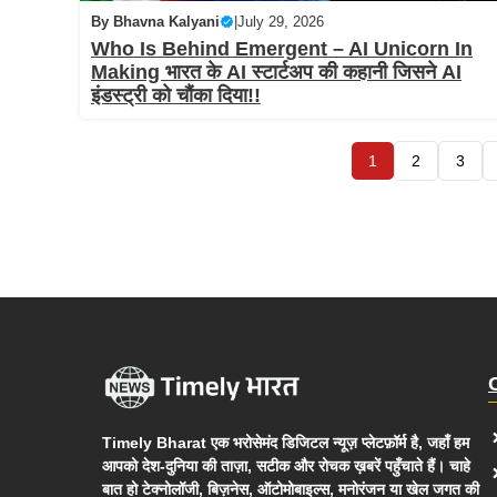
By
Bhavna Kalyani
|
July 29, 2026
Who Is Behind Emergent – AI Unicorn In
Making भारत के AI स्टार्टअप की कहानी जिसने AI
इंडस्ट्री को चौंका दिया!!
1
2
3
Timely Bharat एक भरोसेमंद डिजिटल न्यूज़ प्लेटफ़ॉर्म है, जहाँ हम
आपको देश-दुनिया की ताज़ा, सटीक और रोचक ख़बरें पहुँचाते हैं। चाहे
बात हो टेक्नोलॉजी, बिज़नेस, ऑटोमोबाइल्स, मनोरंजन या खेल जगत की