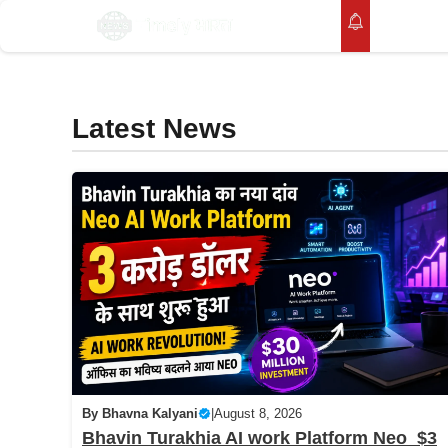
Skip
होम
to
content
Latest News
By
Bhavna Kalyani
|
August 8, 2026
Bhavin Turakhia AI work Platform Neo $3