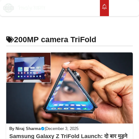
Skip
to
M
content
200MP camera TriFold
By
Niraj Sharma
|
December 3, 2025
Samsung Galaxy Z TriFold Launch: दो बार मुड़ने