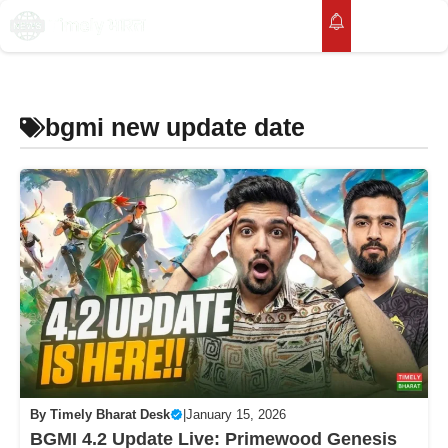
Skip
to
M
content
bgmi new update date
By
Timely Bharat Desk
|
January 15, 2026
BGMI 4.2 Update Live: Primewood Genesis