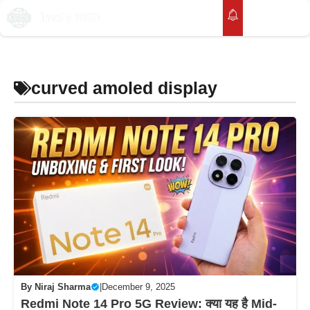
Skip
to
M
content
curved amoled display
By
Niraj Sharma
|
December 9, 2025
Redmi Note 14 Pro 5G Review: क्या यह है Mid-