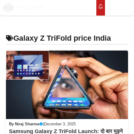
Skip
to
M
content
Galaxy Z TriFold price India
By
Niraj Sharma
|
December 3, 2025
Samsung Galaxy Z TriFold Launch: दो बार मुड़ने