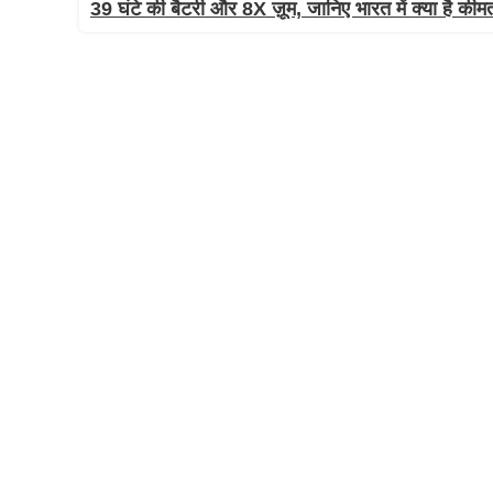
39 घंटे की बैटरी और 8X ज़ूम, जानिए भारत में क्या है कीम