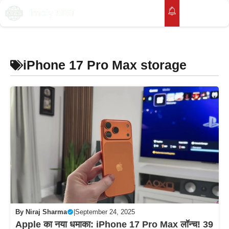
Skip
to
M
content
iPhone 17 Pro Max storage
By
Niraj Sharma
|
September 24, 2025
Apple का नया धमाका: iPhone 17 Pro Max लॉन्च! 39