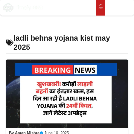
Skip
to
M
content
ladli behna yojana kist may
2025
By
Aman Mishra
|
June 10, 2025