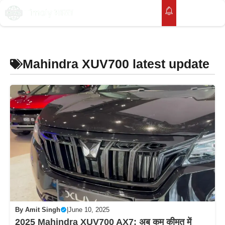
Skip
to
M
content
Mahindra XUV700 latest update
By
Amit Singh
|
June 10, 2025
2025 Mahindra XUV700 AX7: अब कम कीमत में