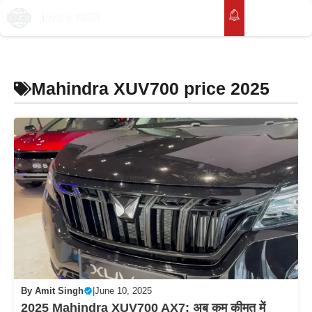
Skip
to
M
content
Mahindra XUV700 price 2025
By
Amit Singh
|
June 10, 2025
2025 Mahindra XUV700 AX7: अब कम कीमत में