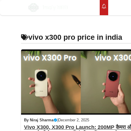
Skip
होम
to
content
vivo x300 pro price in india
By
Niraj Sharma
|
December 2, 2025
Vivo X300, X300 Pro Launch: 200MP कैमरा 