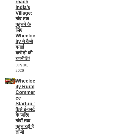
reach
India’s
Village:
गांव तक
पहुंचने के
लिए
Wheeloc
ity ने कैसे
बनाई
करोड़ो की
रणनीति!
July 30,
2026
Wheeloc
ity Rural
Commer
ce
Startup :
कैसे ई-कार्ट
के जरिए
गांवों तक
पहुंच रही है
ताजी