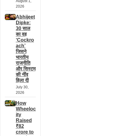
August 1,
2026
Abhijeet
Dipke:
30 साल
का वह
‘Cockro
ach’
जिसने
भारतीय
राजनीति
और सिस्टम
की नींव
हिला दी
July 30,
2026
How
Wheeloc
ity
Raised
₹82
crore to