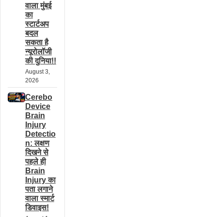
वाला मुंबई
का
स्टार्टअप
बदल
सकता है
न्यूरोलॉजी
की दुनिया!!
August 3,
2026
Cerebo
Device
Brain
Injury
Detectio
n: लक्षण
दिखने से
पहले ही
Brain
Injury का
पता लगाने
वाला स्मार्ट
डिवाइस!