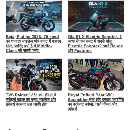
Bajaj Platina 2026: 75 kmpl
Ola S1 X Electric Scooter: 1
का शानदार माइलेज और बजट में एकदम
लाख से कम बजट में सबसे धांसू
फिट, जानिए क्यों है ये Middle-
Electric Scooter? जानें Range
Class की पहली पसंद!
और Features
TVS Raider 125: कम कीमत में
Royal Enfield Bear 650:
स्पोर्ट्स बाइक का मज़ा! माइलेज और
Scrambler लुक और दमदार परफॉर्मेंस
फ़ीचर्स देखकर उड़ जाएंगे होश
का परफेक्ट कॉम्बो, जानें कीमत और
फीचर्स