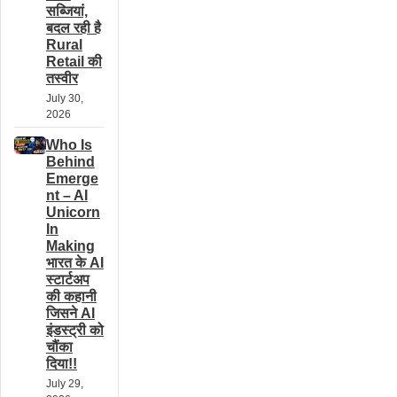
सब्जियां,
बदल रही है
Rural
Retail की
तस्वीर
July 30,
2026
Who Is
Behind
Emerge
nt – AI
Unicorn
In
Making
भारत के AI
स्टार्टअप
की कहानी
जिसने AI
इंडस्ट्री को
चौंका
दिया!!
July 29,