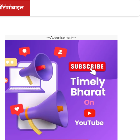
टोमोबाइल
वेब स्टोरी
English
---Advertisement---