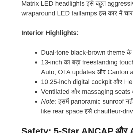
Matrix LED headlights इसे बहुत aggressive
wraparound LED taillamps इस कार में चार चा
Interior Highlights:
Dual-tone black-brown theme के 
13-inch का बड़ा freestanding to
Auto, OTA updates और Canton a
10.25-inch digital cockpit और He
Ventilated और massaging seats 
Note:
इसमें panoramic sunroof नहीं
like rear space इसे chauffeur-drive
Safety: 5-Star ANCAP और