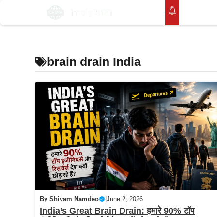
Skip
होम
to
content
brain drain India
By
Shivam Namdeo
|
June 2, 2026
India’s Great Brain Drain: हमारे 90% टॉप