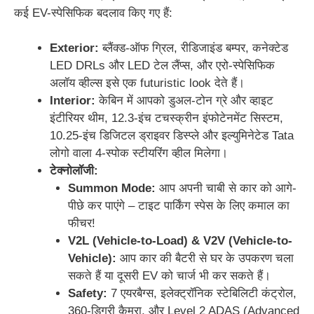
कई EV-स्पेसिफिक बदलाव किए गए हैं:
Exterior:
ब्लैंक्ड-ऑफ ग्रिल, रीडिजाइंड बम्पर, कनेक्टेड
LED DRLs और LED टेल लैंप्स, और एरो-स्पेसिफिक
अलॉय व्हील्स इसे एक futuristic look देते हैं।
Interior:
केबिन में आपको डुअल-टोन ग्रे और व्हाइट
इंटीरियर थीम, 12.3-इंच टचस्क्रीन इंफोटेनमेंट सिस्टम,
10.25-इंच डिजिटल ड्राइवर डिस्प्ले और इल्युमिनेटेड Tata
लोगो वाला 4-स्पोक स्टीयरिंग व्हील मिलेगा।
टेक्नोलॉजी:
Summon Mode:
आप अपनी चाबी से कार को आगे-
पीछे कर पाएंगे – टाइट पार्किंग स्पेस के लिए कमाल का
फीचर!
V2L (Vehicle-to-Load) & V2V (Vehicle-to-
Vehicle):
आप कार की बैटरी से घर के उपकरण चला
सकते हैं या दूसरी EV को चार्ज भी कर सकते हैं।
Safety:
7 एयरबैग्स, इलेक्ट्रॉनिक स्टेबिलिटी कंट्रोल,
360-डिग्री कैमरा, और Level 2 ADAS (Advanced