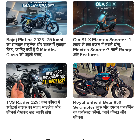
Bajaj Platina 2026: 75 kmpl
Ola S1 X Electric Scooter: 1
का शानदार माइलेज और बजट में एकदम
लाख से कम बजट में सबसे धांसू
फिट, जानिए क्यों है ये Middle-
Electric Scooter? जानें Range
Class की पहली पसंद!
और Features
TVS Raider 125: कम कीमत में
Royal Enfield Bear 650:
स्पोर्ट्स बाइक का मज़ा! माइलेज और
Scrambler लुक और दमदार परफॉर्मेंस
फ़ीचर्स देखकर उड़ जाएंगे होश
का परफेक्ट कॉम्बो, जानें कीमत और
फीचर्स