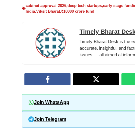
cabinet approval 2026
,
deep-tech startups
,
early-stage fund
India
,
Viksit Bharat
,
₹10000 crore fund
Timely Bharat Des
Timely Bharat Desk is the e
accurate, insightful, and fact
issues — all aimed at infor
Join WhatsApp
Join Telegram