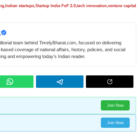
ing
,
Indian startups
,
Startup India FoF 2.0
,
tech innovation
,
venture capital
k
ditorial team behind TimelyBharat.com, focused on delivering
-based coverage of national affairs, history, policies, and social
ming and empowering today’s Indian reader.
Join Now
Join Now