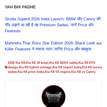
YAH BHI PADHE
Skoda Superb 2026 India Launch: BMW और Camry की
नींद उड़ाने आ रही है यह Premium Sedan, जानें Price और
Features
Mahindra Thar Roxx Star Edition 2026: Black Look aur
Killer Features ने मचाया गदर! जानिए Price और सबकुछ
2026 Kia K8
,
Kia K8 18 kmpl
,
Kia K8 ADAS safety
,
Kia K8 EV9
design
,
Kia K8 hybrid mileage
,
Kia K8 import India
,
Kia K8 luxury
sedan
,
Kia K8 price India
,
Kia K8 V6 engine
,
Kia K8 vs Camry